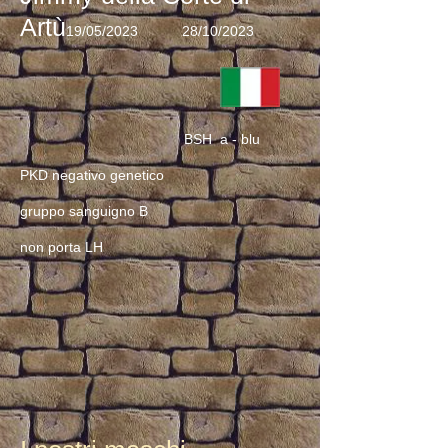
Artù
19/05/2023
28/10/2023
BSH a - blu
PKD negativo genetico
gruppo sanguigno B
non porta LH