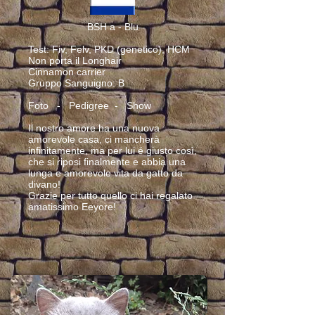
BSH a - Blu
Test: Fiv, Felv, PKD (genetico), HCM
Non porta il Longhair
Cinnamon carrier
Gruppo Sanguigno: B
Foto - Pedigree - Show
Il nostro amore ha una nuova
amorevole casa, ci mancherà
infinitamente, ma per lui é giusto così,
che si riposi finalmente e abbia una
lunga e amorevole vita da gatto da
divano!
Grazie per tutto quello ci hai regalato
amatissimo Eeyore!