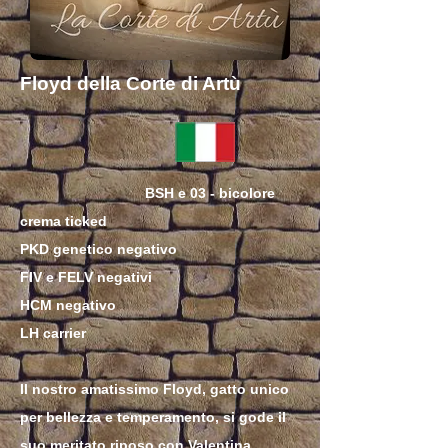
Floyd della Corte di Artù
BSH e 03 - bicolore
crema ticked
PKD genetico negativo
FIV e FELV negativi
HCM negativo
LH carrier
Il nostro amatissimo Floyd, gatto unico
per bellezza e temperamento, si gode il
suo meritato riposo con Valentina,