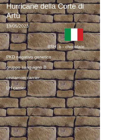
Hurricane della Corte di
Artù
19/05/2023
BSH b - chocolate
PKD negativo genetico
gruppo sanguigno B
cinnamon carrier
LH carrier