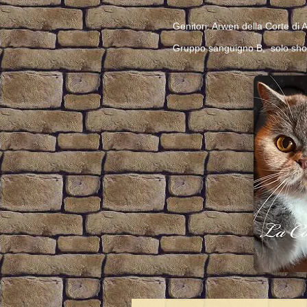
Genitori: Arwen della Corte di 
Gruppo sanguigno B, solo shorth