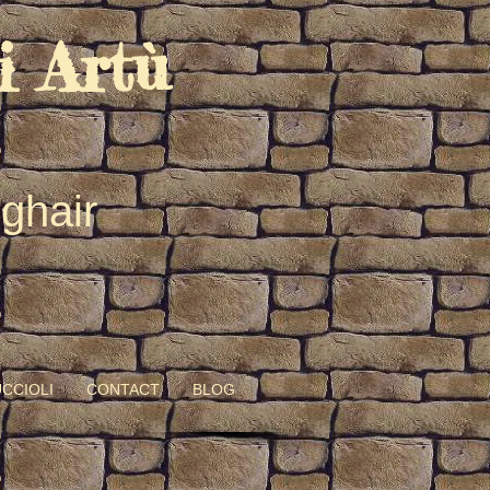
i Artù
nghair
CCIOLI
CONTACT
BLOG