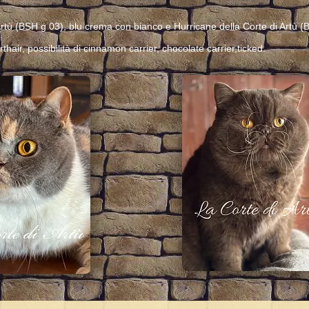
Artù (BSH g 03), blu crema con bianco e Hurricane della Corte di Artù (
air, possibilità di cinnamon carrier, chocolate carrier,ticked.