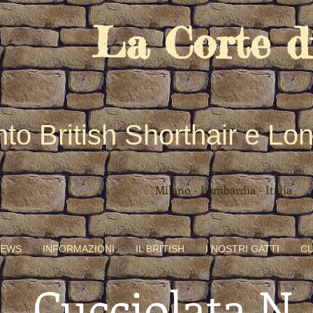
La Corte d
to British Shorthair e Lo
Milano - Lombardia - Italia
NEWS
INFORMAZIONI
IL BRITISH
I NOSTRI GATTI
CU
Cucciolata N