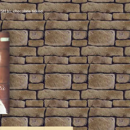
BSH b), chocolate ticked.