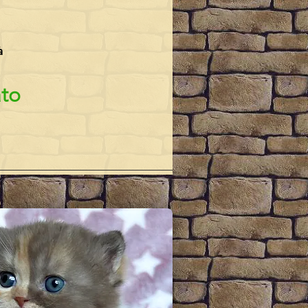
à
ato